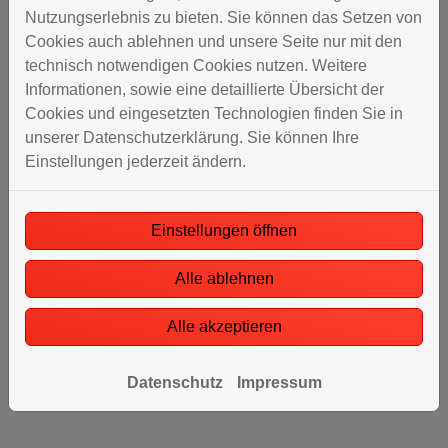
begleitet – von der fundierten Beratung im Vorfeld
Nutzungserlebnis zu bieten. Sie können das Setzen von
bis zur kompletten Umsetzung durch
Cookies auch ablehnen und unsere Seite nur mit den
Handwerksprofis in ihren Gewerken
technisch notwendigen Cookies nutzen. Weitere
Wir übernehmen und koordinieren alle A
ufgaben
–
Informationen, sowie eine detaillierte Übersicht der
von Heizung, Sanitär und Elektro bis Trockenbau,
Cookies und eingesetzten Technologien finden Sie in
Fliesen- und Malerarbeiten, von Türen und
unserer Datenschutzerklärung. Sie können Ihre
Fe
n
stern bis zu Fassade und Dach
Einstellungen jederzeit ändern.
Eingespielte Prozesse ermöglichen eine zügige
Ausführung und hohe Termintreue
Sie können sich ganz entspannt auf eine moderne,
Einstellungen öffnen
attraktive Immobilie freuen
Alle ablehnen
Kontaktieren Sie uns und lassen Sie sich unverbindlich
zu Ihrem Sanierungsprojekt beraten. Heinemeyer GmbH
Alle akzeptieren
Heizung-Lüftung-Sanitär ist Ihr Partner für
Gebäudesanierung in Kiebitzreihe.
Datenschutz
Impressum