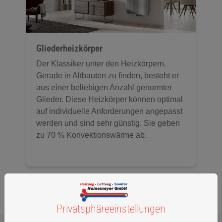
Gliederheizkörper
Der Klassiker unter den Heizkörpern.
Gerade in Altbauten zu finden, besteht er
aus einer beliebigen Anzahl genormter
Glieder. Diese Heizkörper können optimal
auf individuelle Anforderungen angepasst
werden und sind sehr günstig. Sie geben
zu 70 % Konvektionswärme ab.
Privatsphäre­einstellungen