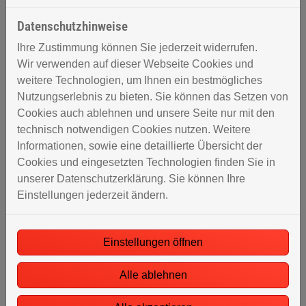
Datenschutzhinweise
Ihre Zustimmung können Sie jederzeit widerrufen.
Unser Angebot für Sie
Wir verwenden auf dieser Webseite Cookies und
weitere Technologien, um Ihnen ein bestmögliches
Nutzungserlebnis zu bieten. Sie können das Setzen von
Cookies auch ablehnen und unsere Seite nur mit den
technisch notwendigen Cookies nutzen. Weitere
Informationen, sowie eine detaillierte Übersicht der
Individuelle Planung und Beratung
Cookies und eingesetzten Technologien finden Sie in
Gemeinsam definieren wir Ihre Wünsche und Ideen
unserer Datenschutzerklärung. Sie können Ihre
Wir beraten sie ausführlich zu den verschiedenen
Einstellungen jederzeit ändern.
Heizkörperarten
Sie bekommen eine transparente Kostenaufstellung
Einstellungen öffnen
Alle ablehnen
Hohe Qualität und fachgerechte Ausführung